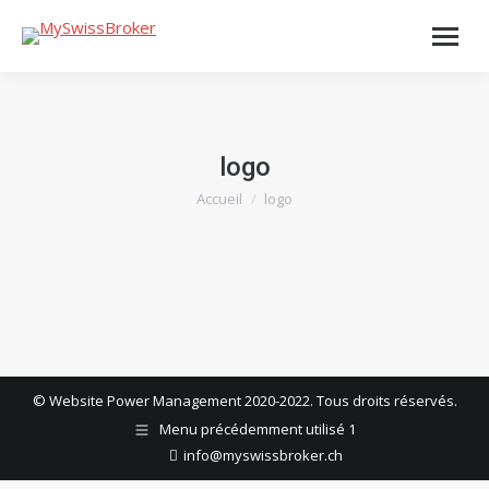
logo
Accueil
logo
Vous êtes ici :
© Website Power Management 2020-2022. Tous droits réservés.
Menu précédemment utilisé 1
info@myswissbroker.ch