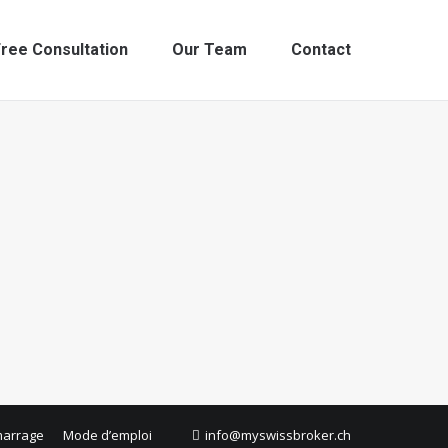
ree Consultation
Our Team
Contact
marrage
Mode d’emploi
info@myswissbroker.ch