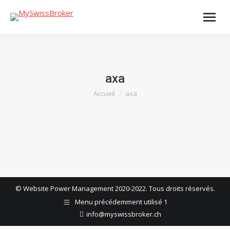
axa
Accueil
axa
Vous êtes ici :
© Website Power Management 2020-2022. Tous droits réservés.
Menu précédemment utilisé 1
info@myswissbroker.ch