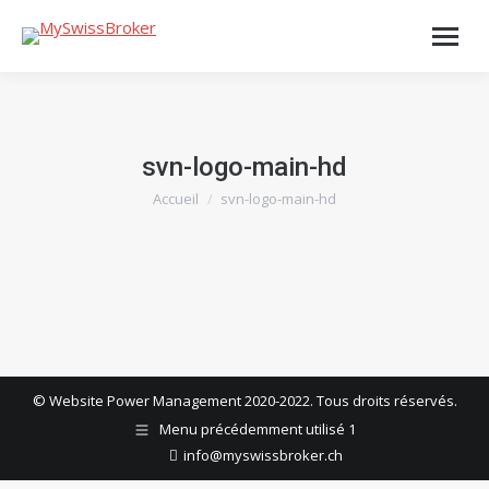
svn-logo-main-hd
Accueil
svn-logo-main-hd
Vous êtes ici :
© Website Power Management 2020-2022. Tous droits réservés.
Menu précédemment utilisé 1
info@myswissbroker.ch