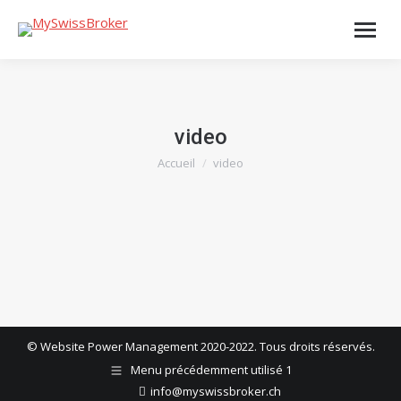
video
Accueil
video
Vous êtes ici :
© Website Power Management 2020-2022. Tous droits réservés.
Menu précédemment utilisé 1
info@myswissbroker.ch