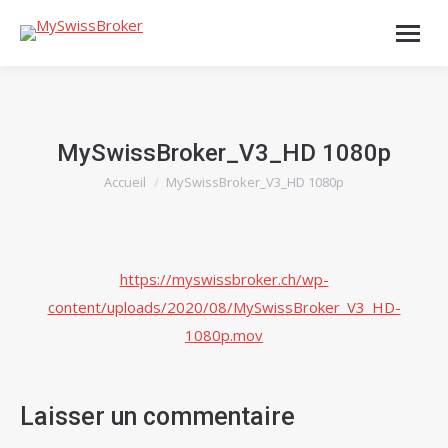
MySwissBroker_V3_HD 1080p
Accueil
MySwissBroker_V3_HD 1080p
Vous êtes ici :
https://myswissbroker.ch/wp-
content/uploads/2020/08/MySwissBroker_V3_HD-
1080p.mov
Laisser un commentaire